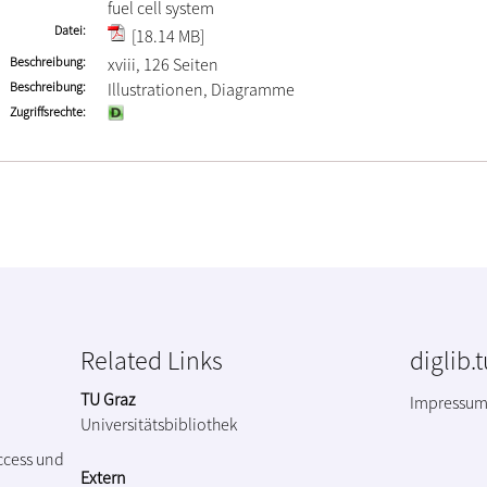
fuel cell system
Datei
[18.14 MB]
Beschreibung
xviii, 126 Seiten
Beschreibung
Illustrationen, Diagramme
Zugriffsrechte
Related Links
diglib.
TU Graz
Impressu
Universitätsbibliothek
ccess und
Extern