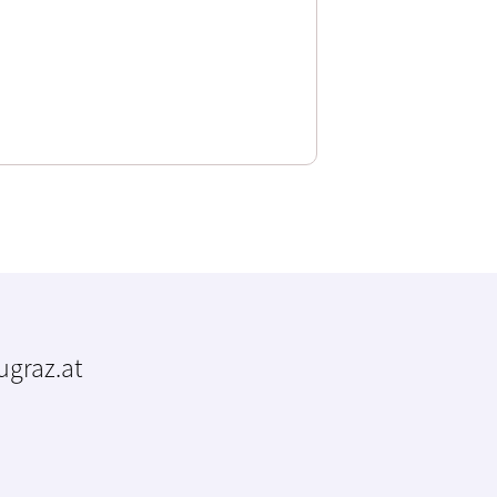
tugraz.at
m