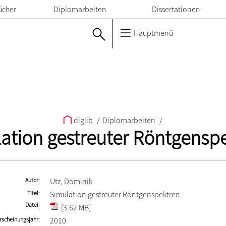
ücher
Diplomarbeiten
Dissertationen
Hauptmenü
diglib
/
Diplomarbeiten
/
ation gestreuter Röntgensp
Autor
Utz, Dominik
Titel
Simulation gestreuter Röntgenspektren
Datei
[3.62 MB]
rscheinungsjahr
2010