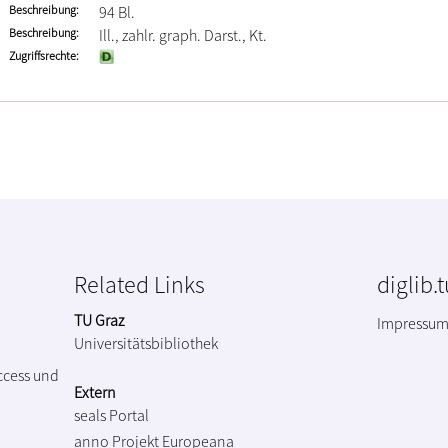
Beschreibung
94 Bl.
Beschreibung
Ill., zahlr. graph. Darst., Kt.
Zugriffsrechte
Related Links
diglib.
TU Graz
Impressu
Universitätsbibliothek
ccess und
Extern
seals Portal
anno Projekt
Europeana