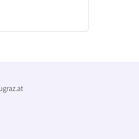
tugraz.at
m