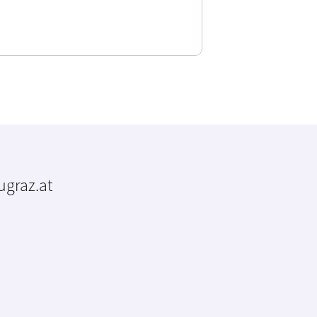
tugraz.at
m