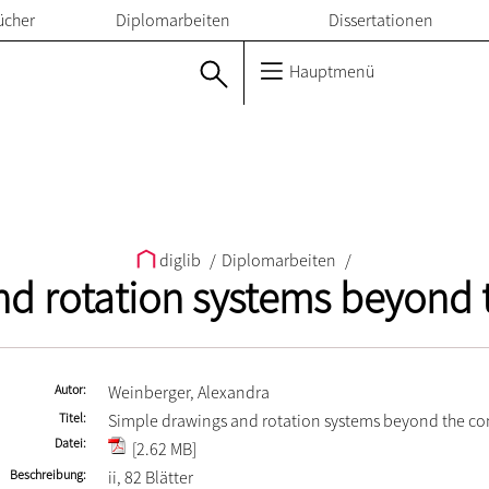
ücher
Diplomarbeiten
Dissertationen
Hauptmenü
diglib
/
Diplomarbeiten
/
nd rotation systems beyond 
Autor
Weinberger, Alexandra
Titel
Simple drawings and rotation systems beyond the c
Datei
[2.62 MB]
Beschreibung
ii, 82 Blätter