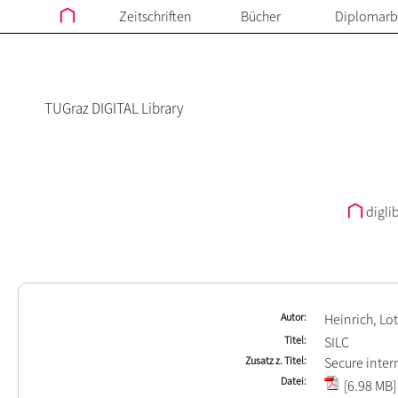
Zeitschriften
Bücher
Diplomarb
TUGraz DIGITAL Library
digli
Autor
Heinrich, Lo
Titel
SILC
Zusatz z. Titel
Secure inte
Datei
[6.98 MB]