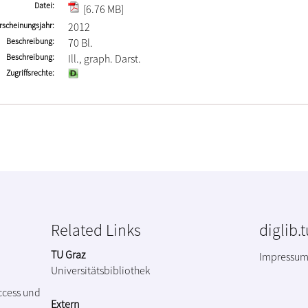
Datei
[6.76 MB]
rscheinungsjahr
2012
Beschreibung
70 Bl.
Beschreibung
Ill., graph. Darst.
Zugriffsrechte
Related Links
diglib.
TU Graz
Impressu
Universitätsbibliothek
ccess und
Extern