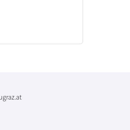
tugraz.at
m