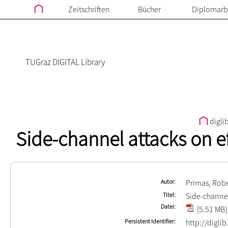
Zeitschriften
Bücher
Diplomarb
TUGraz DIGITAL Library
digli
Side-channel attacks on ef
Autor
Primas, Rob
Titel
Side-channel
Datei
[5.51 MB]
Persistent Identifier
http://digli