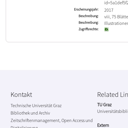
id=5a1def5f
Erscheinungsjahr
2017
Beschreibung
viii, 75 Blätt
Beschreibung
Illustration
Zugriffsrechte
Kontakt
Related Li
TU Graz
Technische Universität Graz
Universitätsbibl
Bibliothek und Archiv
Zeitschriftenmanagement, Open Access und
Extern
Digitalisierung