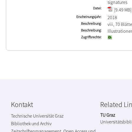
signatures
Datei
[9.49 MB]
Erscheinungsjahr
2018
Beschreibung
viii, 70 Blätt
Beschreibung
Illustration
Zugriffsrechte
Kontakt
Related Li
TU Graz
Technische Universität Graz
Universitätsbibl
Bibliothek und Archiv
Zeitschriftenmanagement, Open Access und