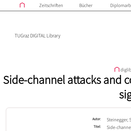
Zeitschriften
Bücher
Diplomarb
TUGraz DIGITAL Library
digli
Side-channel attacks and c
si
Autor
Steinegger, 
Titel
Side-channel