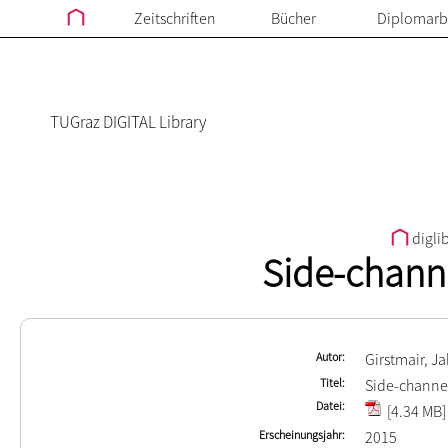
Zeitschriften
Bücher
Diplomarb
TUGraz DIGITAL Library
digli
Side-channe
Autor
Girstmair, J
Titel
Side-channel
Datei
[4.34 MB]
Erscheinungsjahr
2015