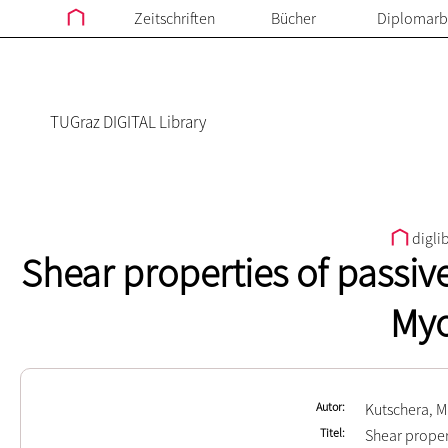
Zeitschriften
Bücher
Diplomarb
TUGraz DIGITAL Library
digli
Shear properties of passi
My
Autor
Kutschera, M
Titel
Shear proper