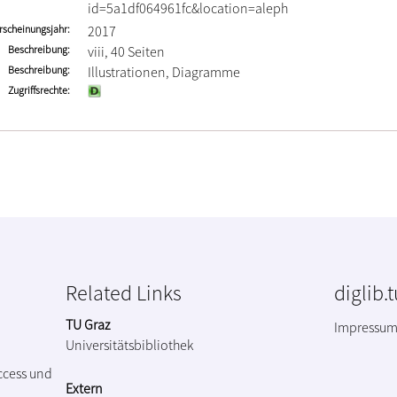
id=5a1df064961fc&location=aleph
rscheinungsjahr
2017
Beschreibung
viii, 40 Seiten
Beschreibung
Illustrationen, Diagramme
Zugriffsrechte
Related Links
diglib.
TU Graz
Impressu
Universitätsbibliothek
ccess und
Extern