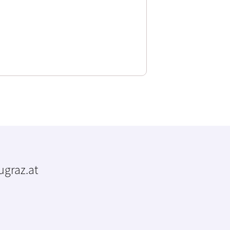
tugraz.at
m