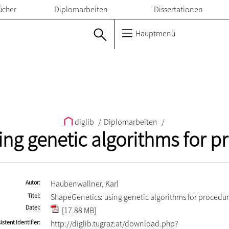
ücher
Diplomarbeiten
Dissertationen
Hauptmenü
diglib
/
Diplomarbeiten
/
ng genetic algorithms for 
Autor
Haubenwallner, Karl
Titel
ShapeGenetics: using genetic algorithms for procedu
Datei
[17.88 MB]
istent Identifier
http://diglib.tugraz.at/download.php?