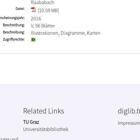
Raababach
Datei
[10.59 MB]
rscheinungsjahr
2016
Beschreibung
V, 96 Blätter
Beschreibung
Illustrationen, Diagramme, Karten
Zugriffsrechte
Related Links
diglib.
TU Graz
Impressu
Universitätsbibliothek
ccess und