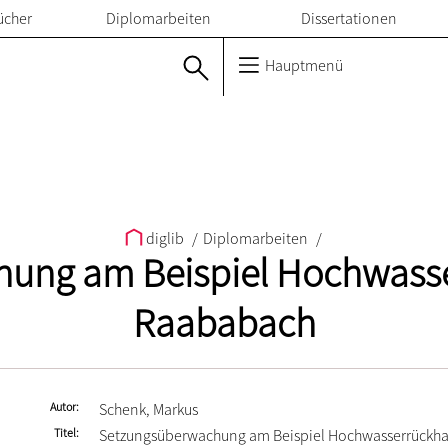
ücher
Diplomarbeiten
Dissertationen
Hauptmenü
diglib
/
Diplomarbeiten
/
ung am Beispiel Hochwass
Raababach
Autor
Schenk, Markus
Titel
Setzungsüberwachung am Beispiel Hochwasserrückh