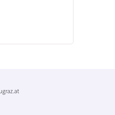
tugraz.at
m