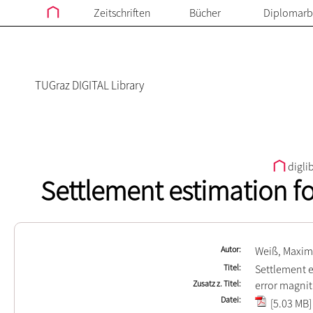
Zeitschriften
Bücher
Diplomarb
TUGraz DIGITAL Library
digli
Settlement estimation fo
Autor
Weiß, Maxim
Titel
Settlement e
Zusatz z. Titel
error magnit
Datei
[5.03 MB]