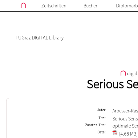
Zeitschriften
Bücher
Diplomarb
TUGraz DIGITAL Library
digli
Serious S
Autor
Arbesser-Ras
Titel
Serious Sen
Zusatz z. Titel
optimale Sen
Datei
[4.68 MB]