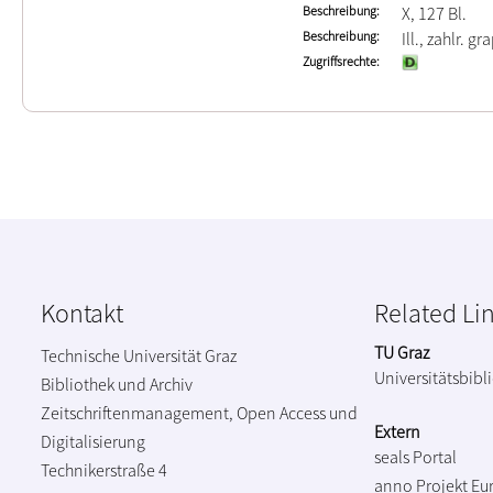
Beschreibung
X, 127 Bl.
Beschreibung
Ill., zahlr. gr
Zugriffsrechte
Kontakt
Related Li
TU Graz
Technische Universität Graz
Universitätsbibl
Bibliothek und Archiv
Zeitschriftenmanagement, Open Access und
Extern
Digitalisierung
seals Portal
Technikerstraße 4
anno Projekt
Eu