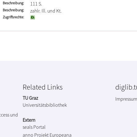
Beschreibung
111 S.
Beschreibung
zahlr. Ill. und Kt.
Zugriffsrechte
Related Links
diglib.
TU Graz
Impressu
Universitätsbibliothek
ccess und
Extern
seals Portal
anno Projekt
Europeana