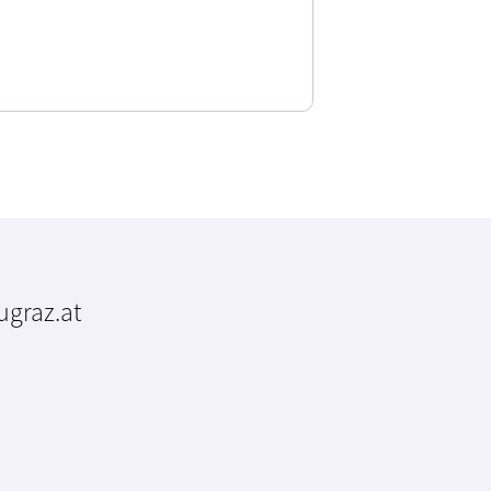
tugraz.at
m