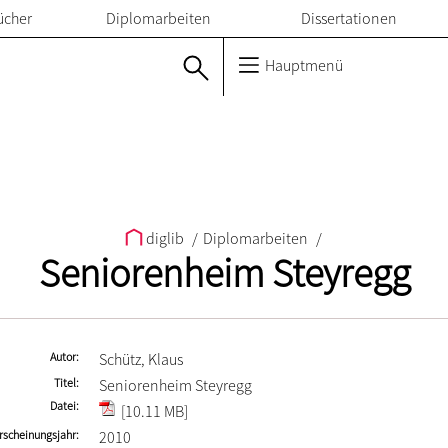
ücher
Diplomarbeiten
Dissertationen
Hauptmenü
diglib
/
Diplomarbeiten
/
Seniorenheim Steyregg
Autor
Schütz, Klaus
Titel
Seniorenheim Steyregg
Datei
[10.11 MB]
rscheinungsjahr
2010