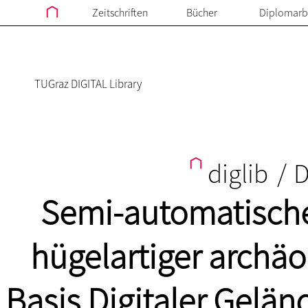
Zeitschriften
Bücher
Diplomarb
TUGraz DIGITAL Library
diglib
/
D
Semi-automatische 
hügelartiger archäo
Basis Digitaler Gelä