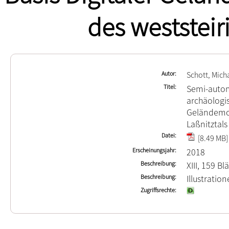
des weststeir
Autor
Schott, Mich
Titel
Semi-autom
archäologis
Geländemod
Laßnitztals
Datei
[8.49 MB]
Erscheinungsjahr
2018
Beschreibung
XIII, 159 Bl
Beschreibung
Illustratio
Zugriffsrechte