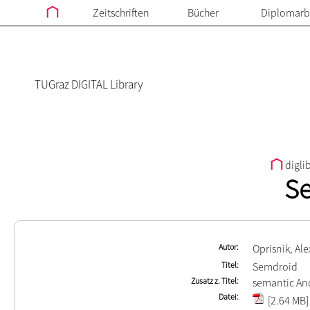
Zeitschriften
Bücher
Diplomarb
TUGraz DIGITAL Library
digli
S
Autor
Oprisnik, Al
Titel
Semdroid
Zusatz z. Titel
semantic And
Datei
[2.64 MB]