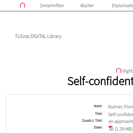
Zeitschriften
Bücher
Diplomarb
TUGraz DIGITAL Library
digli
Self-confiden
Autor
Kulmer, Flor
Titel
Self-confide
Zusatz z. Titel
an approach 
Datei
[1.39 MB]