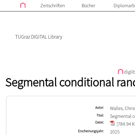
Zeitschriften
Bücher
Diplomarb
TUGraz DIGITAL Library
digli
Segmental conditional ran
Autor
Walles, Chri
Titel
Segmental co
Datei
[784.94 K
Erscheinungsjahr
2015