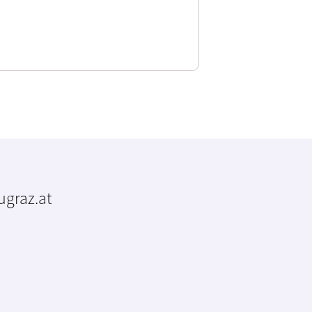
tugraz.at
m