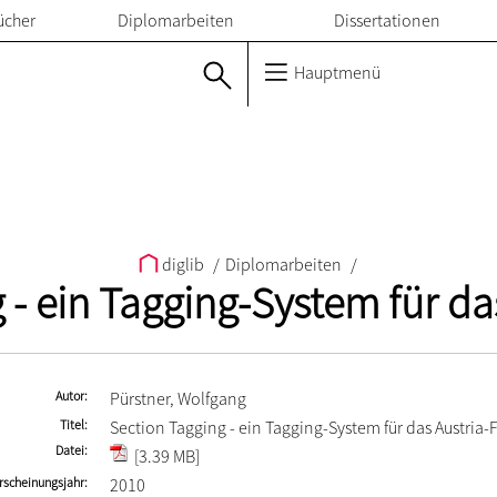
ücher
Diplomarbeiten
Dissertationen
Hauptmenü
diglib
/
Diplomarbeiten
/
 - ein Tagging-System für d
Autor
Pürstner, Wolfgang
Titel
Section Tagging - ein Tagging-System für das Austria
Datei
[3.39 MB]
rscheinungsjahr
2010