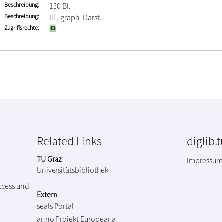
Beschreibung
130 Bl.
Beschreibung
Ill., graph. Darst.
Zugriffsrechte
Related Links
diglib.
TU Graz
Impressu
Universitätsbibliothek
ccess und
Extern
seals Portal
anno Projekt
Europeana