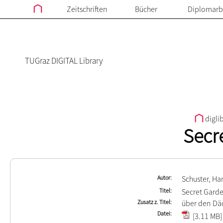
Zeitschriften
Bücher
Diplomarb
TUGraz DIGITAL Library
digli
Secr
Autor
Schuster, Ha
Titel
Secret Gard
Zusatz z. Titel
über den Däc
Datei
[3.11 MB]