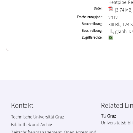
Heatpipe-Re
Datei
[3.74 MB]
Erscheinungsjahr
2012
Beschreibung
XIII Bl., 124 S
Beschreibung
Ill., graph. Da
Zugriffsrechte
Kontakt
Related Li
TU Graz
Technische Universität Graz
Universitätsbibl
Bibliothek und Archiv
Zeitschriftenmanagement, Open Access und