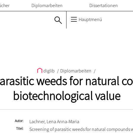
ücher
Diplomarbeiten
Dissertationen
Hauptmenü
diglib
/
Diplomarbeiten
/
parasitic weeds for natural 
biotechnological value
Autor
Lachner, Lena Anna-Maria
Titel
Screening of parasitic weeds for natural compounds 