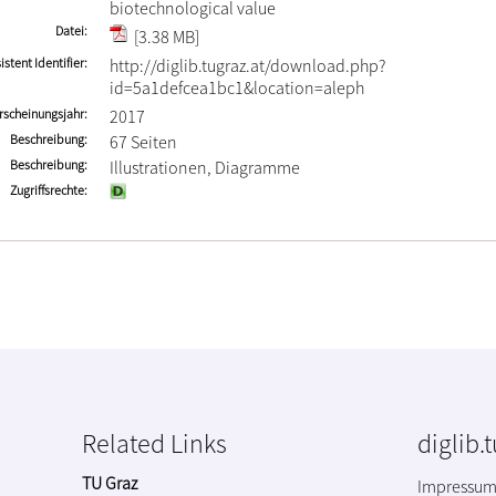
biotechnological value
Datei
[3.38 MB]
istent Identifier
http://diglib.tugraz.at/download.php?
id=5a1defcea1bc1&location=aleph
rscheinungsjahr
2017
Beschreibung
67 Seiten
Beschreibung
Illustrationen, Diagramme
Zugriffsrechte
Related Links
diglib.
TU Graz
Impressu