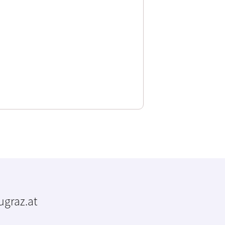
tugraz.at
m