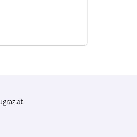
tugraz.at
m