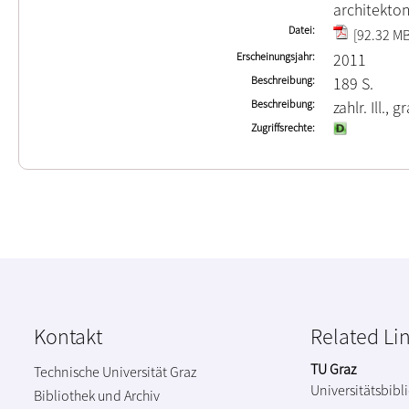
architekto
Datei
[92.32 MB
Erscheinungsjahr
2011
Beschreibung
189 S.
Beschreibung
zahlr. Ill., 
Zugriffsrechte
Kontakt
Related Li
TU Graz
Technische Universität Graz
Universitätsbibl
Bibliothek und Archiv