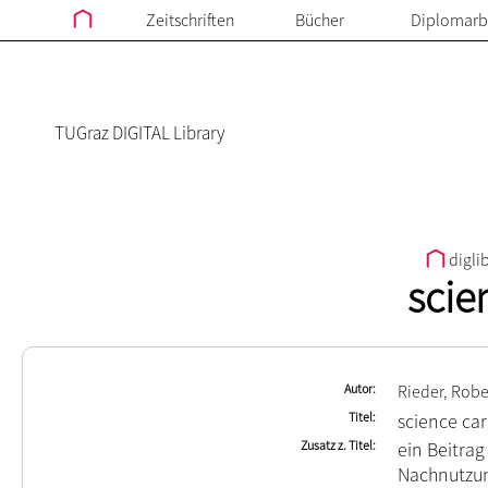
Zeitschriften
Bücher
Diplomarb
TUGraz DIGITAL Library
digli
scie
Autor
Rieder, Robe
Titel
science car
Zusatz z. Titel
ein Beitrag
Nachnutzun