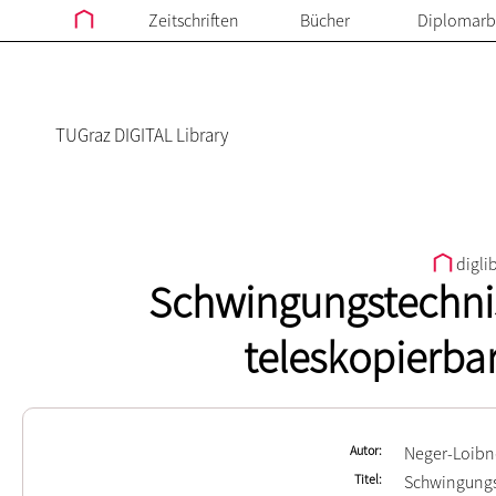
Zeitschriften
Bücher
Diplomarb
TUGraz DIGITAL Library
digli
Schwingungstechni
teleskopierba
Autor
Neger-Loibn
Titel
Schwingungs