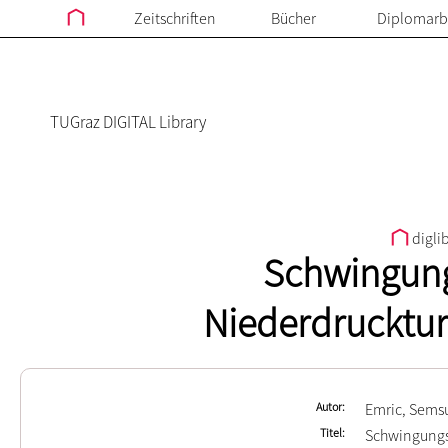
Zeitschriften
Bücher
Diplomarb
TUGraz DIGITAL Library
digli
Schwingung
Niederdrucktu
Autor
Emric, Sems
Titel
Schwingungs