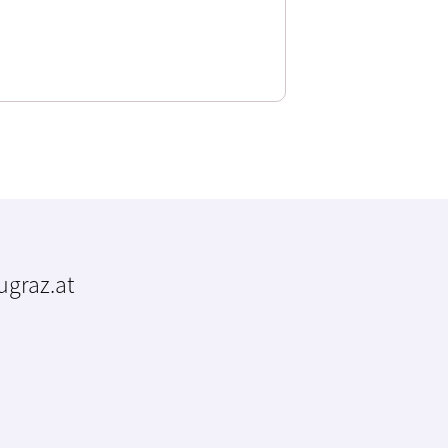
tugraz.at
m