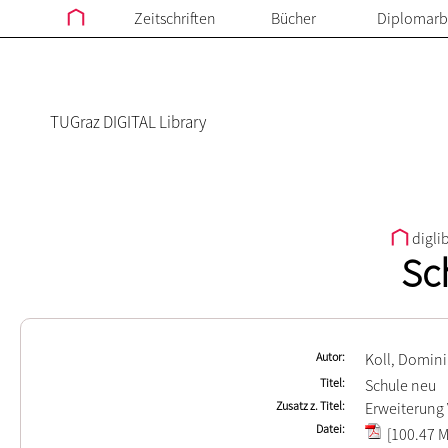
Zeitschriften
Bücher
Diplomarb
TUGraz DIGITAL Library
digli
Sc
Autor
Koll, Domin
Titel
Schule neu
Zusatz z. Titel
Erweiterung 
Datei
[100.47 M