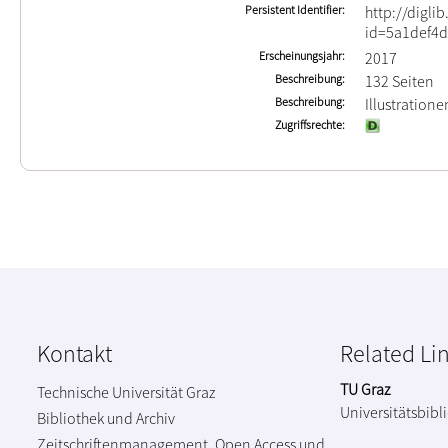
Persistent Identifier
http://digli
id=5a1def4d
Erscheinungsjahr
2017
Beschreibung
132 Seiten
Beschreibung
Illustratione
Zugriffsrechte
Kontakt
Related Li
TU Graz
Technische Universität Graz
Universitätsbibl
Bibliothek und Archiv
Zeitschriftenmanagement, Open Access und