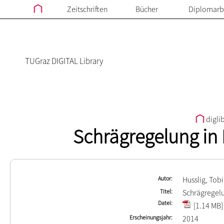
Zeitschriften
Bücher
Diplomarb
TUGraz DIGITAL Library
digli
Schrägregelung in
Autor
Husslig, Tob
Titel
Schrägregel
Datei
[1.14 MB]
Erscheinungsjahr
2014