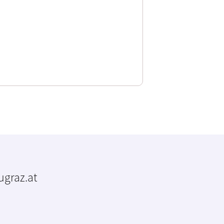
tugraz.at
m