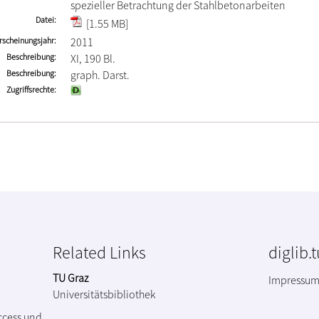
spezieller Betrachtung der Stahlbetonarbeiten
Datei
[1.55 MB]
rscheinungsjahr
2011
Beschreibung
XI, 190 Bl.
Beschreibung
graph. Darst.
Zugriffsrechte
Related Links
diglib.
TU Graz
Impressu
Universitätsbibliothek
ccess und