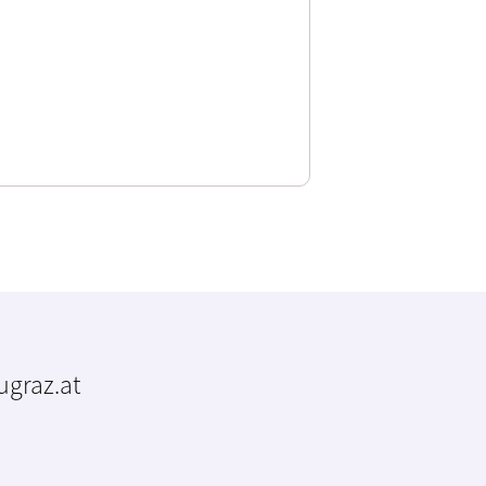
tugraz.at
m