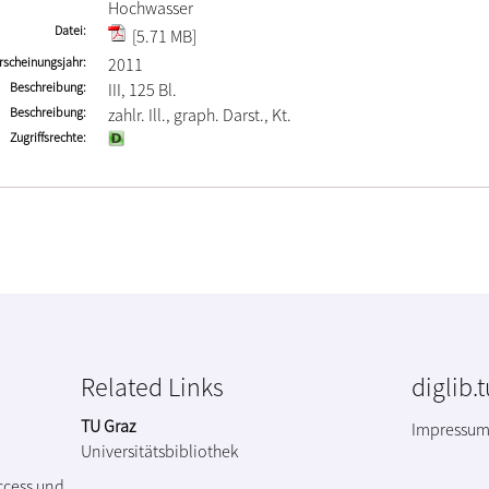
Hochwasser
Datei
[5.71 MB]
rscheinungsjahr
2011
Beschreibung
III, 125 Bl.
Beschreibung
zahlr. Ill., graph. Darst., Kt.
Zugriffsrechte
Related Links
diglib.
TU Graz
Impressu
Universitätsbibliothek
ccess und