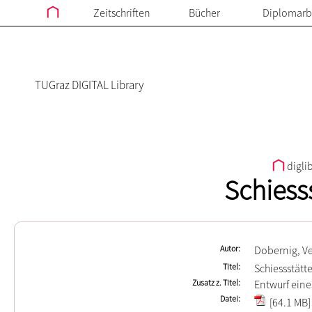
Zeitschriften
Bücher
Diplomarb
TUGraz DIGITAL Library
digli
Schiess
Autor
Dobernig, V
Titel
Schiessstätt
Zusatz z. Titel
Entwurf eine
Datei
[64.1 MB]