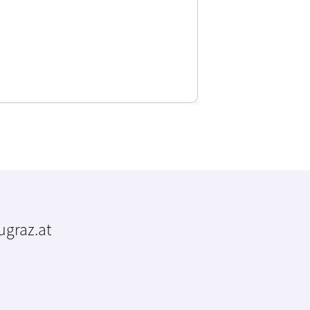
tugraz.at
m