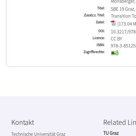
Monsberger,
Titel
SBE 19 Graz
Zusatz z. Titel
Transition T
Datei
[173.04 M
DOI
10.3217/978
Licence
CC BY
ISBN
978-3-85125
Zugriffsrechte
Kontakt
Related Li
TU Graz
Technische Universität Graz