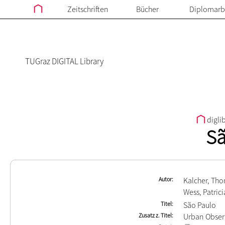
Zeitschriften
Bücher
Diplomarb
TUGraz DIGITAL Library
digli
Sã
Autor
Kalcher, Th
Wess, Patrici
Titel
São Paulo
Zusatz z. Titel
Urban Obser