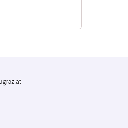
tugraz.at
m