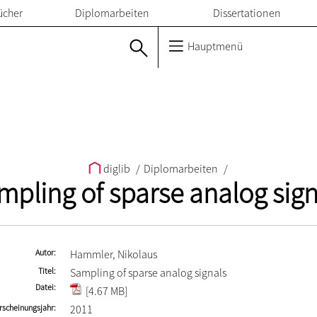
ücher
Diplomarbeiten
Dissertationen
Hauptmenü
diglib
/
Diplomarbeiten
/
mpling of sparse analog sign
Autor
Hammler, Nikolaus
Titel
Sampling of sparse analog signals
Datei
[4.67 MB]
rscheinungsjahr
2011