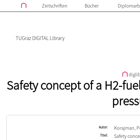
Zeitschriften
Bücher
Diplomarb
TUGraz DIGITAL Library
digli
Safety concept of a H2-fuel
press
Autor
Korajman, Pe
Titel
Safety concep