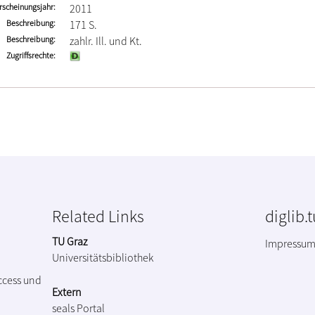
rscheinungsjahr
2011
Beschreibung
171 S.
Beschreibung
zahlr. Ill. und Kt.
Zugriffsrechte
Related Links
diglib.
TU Graz
Impressu
Universitätsbibliothek
ccess und
Extern
seals Portal