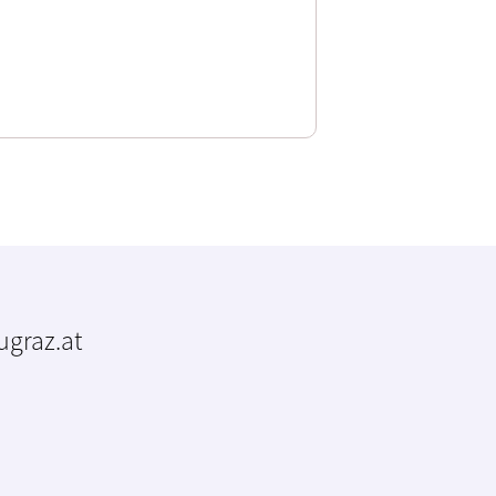
tugraz.at
m