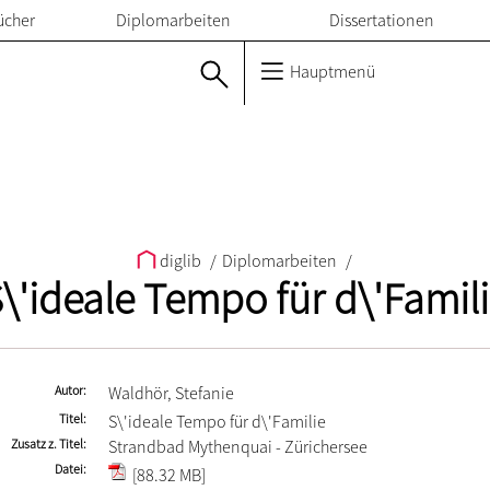
ücher
Diplomarbeiten
Dissertationen
Hauptmenü
diglib
/
Diplomarbeiten
/
\'ideale Tempo für d\'Famil
Autor
Waldhör, Stefanie
Titel
S\'ideale Tempo für d\'Familie
Zusatz z. Titel
Strandbad Mythenquai - Zürichersee
Datei
[88.32 MB]