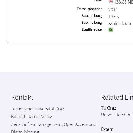
Datei
[38.86 MB
Erscheinungsjahr
2014
Beschreibung
153 S.
Beschreibung
zahlr. Ill. und
Zugriffsrechte
Kontakt
Related Li
TU Graz
Technische Universität Graz
Universitätsbibl
Bibliothek und Archiv
Zeitschriftenmanagement, Open Access und
Extern
Digitalisierung