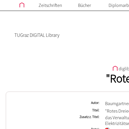
Zeitschriften
Bücher
Diplomarb
TUGraz DIGITAL Library
digli
"Rot
Autor
Baumgartner
Titel
"Rotes Dreie
Zusatz z. Titel
das Verwaltu
Elektrizitäts