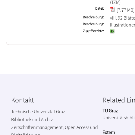
(TZM)
Datei
[7.77 MB]
Beschreibung
viii, 92 Blätt
Beschreibung
Illustratione
Zugriffsrechte
Kontakt
Related Li
TU Graz
Technische Universität Graz
Universitätsbibl
Bibliothek und Archiv
Zeitschriftenmanagement, Open Access und
Extern
Digitalisierung