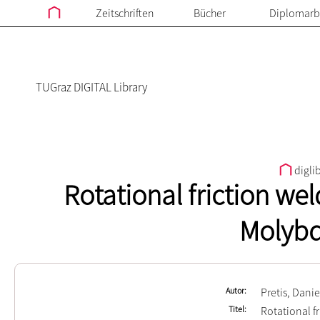
Zeitschriften
Bücher
Diplomarb
TUGraz DIGITAL Library
digli
Rotational friction we
Molyb
Autor
Pretis, Dani
Titel
Rotational 