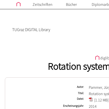
Zeitschriften
Bücher
Diplomarb
TUGraz DIGITAL Library
digli
Rotation syste
Autor
Pammer, Jü
Titel
Rotation sy
Datei
[1.12 MB]
Erscheinungsjahr
2014