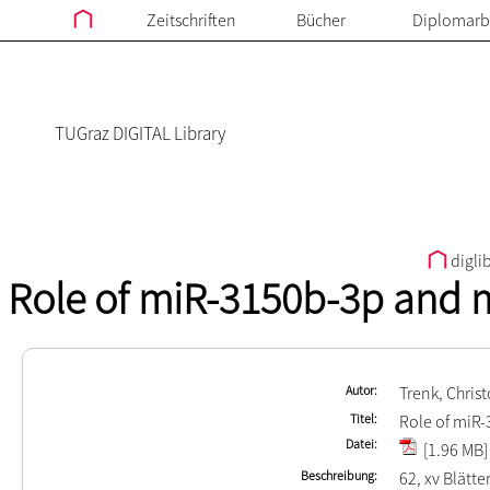
Zeitschriften
Bücher
Diplomarb
TUGraz DIGITAL Library
digli
Role of miR-3150b-3p and m
Autor
Trenk, Chris
Titel
Role of miR-
Datei
[1.96 MB]
Beschreibung
62, xv Blätte