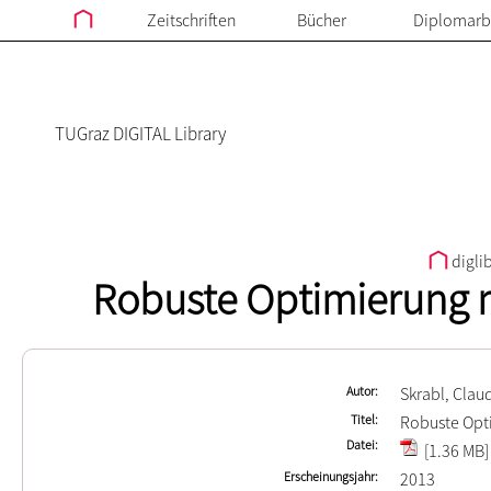
Zeitschriften
Bücher
Diplomarb
TUGraz DIGITAL Library
digli
Robuste Optimierung m
Autor
Skrabl, Clau
Titel
Robuste Opti
Datei
[1.36 MB]
Erscheinungsjahr
2013