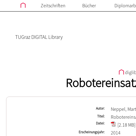
Zeitschriften
Bücher
Diplomarb
TUGraz DIGITAL Library
digli
Robotereinsat
Autor
Neppel, Mar
Titel
Robotereinsa
Datei
[2.18 MB]
Erscheinungsjahr
2014