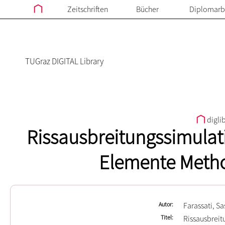
Zeitschriften
Bücher
Diplomarb
TUGraz DIGITAL Library
digli
Rissausbreitungssimulati
Elemente Metho
Autor
Farassati, S
Titel
Rissausbreit