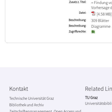
Zusatz z. Titel
= Findung vo
Vorhersage d
Datei
[4.58 MB]
Beschreibung
309 Blätter
Beschreibung
Diagramme
Zugriffsrechte
Kontakt
Related Li
TU Graz
Technische Universität Graz
Universitätsbibl
Bibliothek und Archiv
Zeitschriftenmanagement, Open Access und