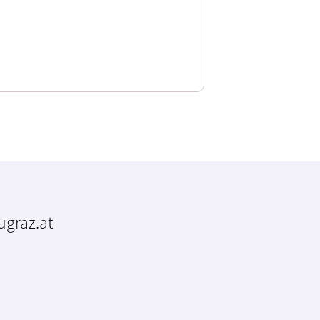
tugraz.at
m