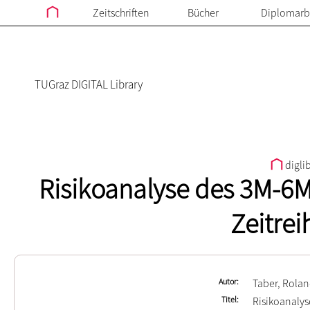
Zeitschriften
Bücher
Diplomarb
TUGraz DIGITAL Library
digli
Risikoanalyse des 3M-6
Zeitre
Autor
Taber, Rola
Titel
Risikoanaly