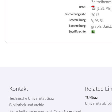
Zeitreihenm
Datei
[1.31 MB]
Erscheinungsjahr
2012
Beschreibung
V, 93 Bl.
Beschreibung
graph. Darst.
Zugriffsrechte
Kontakt
Related Li
TU Graz
Technische Universität Graz
Universitätsbibl
Bibliothek und Archiv
Zeitschriftenmanagement, Open Access und