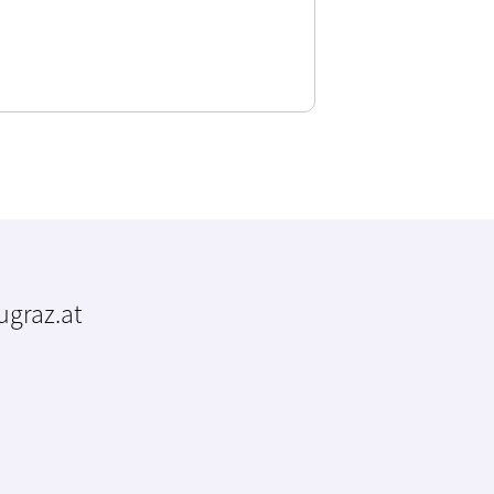
tugraz.at
m